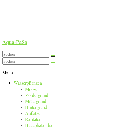
Aqua-PaSo
Menü
Wasserpflanzen
Moose
Vordergrund
Mittelgrund
Hintergrund
Aufsitzer
Raritäten
Bucephalandra