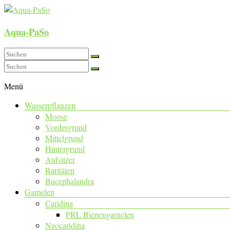
Aqua-PaSo
Menü
Wasserpflanzen
Moose
Vordergrund
Mittelgrund
Hintergrund
Aufsitzer
Raritäten
Bucephalandra
Garnelen
Caridina
PRL Bienengarnelen
Neocaridina