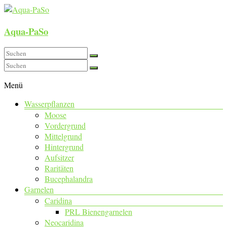
Aqua-PaSo
Menü
Wasserpflanzen
Moose
Vordergrund
Mittelgrund
Hintergrund
Aufsitzer
Raritäten
Bucephalandra
Garnelen
Caridina
PRL Bienengarnelen
Neocaridina